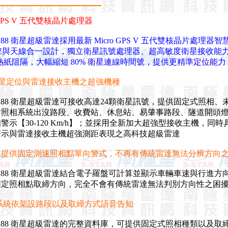
o GPS V 五代雙核晶片處理器
-188 衛星超級雷達採用最新 Micro GPS V 五代雙核晶片處理器
擎與天線合一設計，獨立衛星訊號處理器、超高敏度衛星接收能
隔熱紙阻隔，大幅縮短 80% 衛星連線時間號，提供更精準定位能力
S 衛星定位與雷達接收主機之超強機種
-188 衛星超級雷達可接收高達24顆衛星訊號，提供固定式照相、
照相系統出沒路段、收費站、休息站、易肇事路段、隧道開頭
示【30-120 Km/h】；並採用全新加大超強型接收主機，同時
示與雷達接收主機超強測距表現之高科技超級雷達
定位提供固定測速照相點單向警式，不再有傳統雷達無法分辨方向
-188 衛星超級雷達結合電子羅盤可計算並顯示車輛車速與行進方
定照相點取締方向，完全不會有傳統雷達無法判別方向性之困
系統依架設路段以及取締方式語音告知
-188 衛星超級雷達的完整資料庫，可提供固定式照相種類以及取