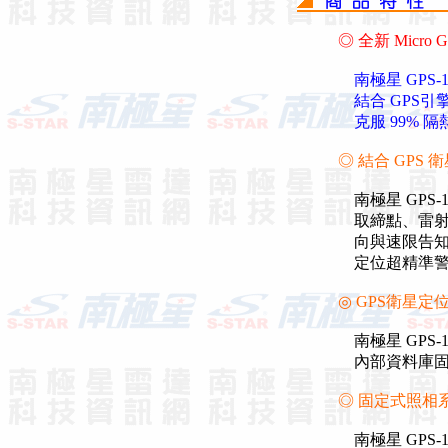
◎ 全新 Micr
南極星 GPS
結合 GPS引
克服 99% 
◎ 結合 GP
南極星 GPS
取締點、雷射
向與速限告知警
定位超精準警
◎ GPS衛星
南極星 GPS
內部資料庫固
◎ 固定式照相
南極星 GPS