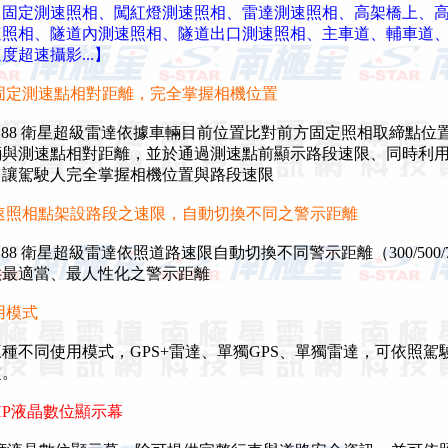
【固定測速照相、闖紅燈測速照相、雷達測速照相、高架橋上、
照相、隧道內測速照相、隧道出口測速照相、主車道、輔車道
超速攝影...】
固定測速點相對距離，完全掌握相機位置
-188 衛星超級雷達依據車輛目前位置比對前方固定照相取締點位
與測速點相對距離，並於通過測速點前顯示路段速限、同時利
讓駕駛人完全掌握相機位置與路段速限
速照相點架設路段之速限，自動切換不同之警示距離
88 衛星超級雷達依照道路速限自動切換不同警示距離（300/500/700
最適當、最人性化之警示距離
用模式
不同使用模式，GPS+雷達、單獨GPS、單獨雷達，可依照駕
。
HP液晶數位顯示幕