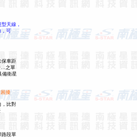
智慧型天線，
力，可
未保車距
燈…之單
具備衛星
之困擾
向，比對
擾
締路段單