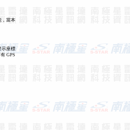
能，當本
警示座標
 GPS