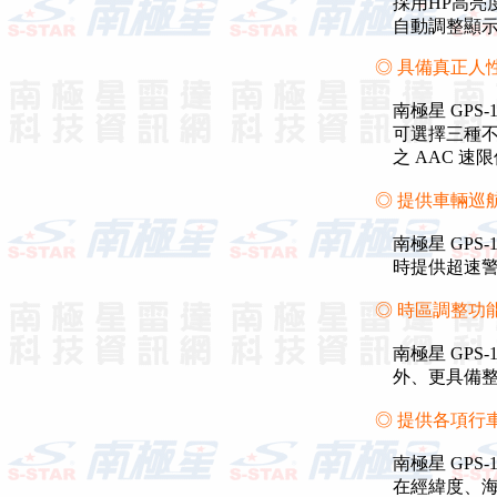
採用HP高亮
自動調整顯示
◎ 具備真正人
南極星 GPS
可選擇三種不
之 AAC 速
◎ 提供車輛巡
南極星 GPS
時提供超速警
◎ 時區調整功
南極星 GPS
外、更具備整
◎ 提供各項行
南極星 GPS
在經緯度、海