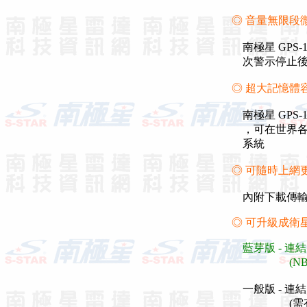
◎ 音量無限段
南極星 GPS
次警示停止後
◎ 超大記憶體
南極星 GPS
，可在世界各國
系統
◎ 可隨時上網
內附下載傳輸
◎ 可升級成衛
藍芽版 - 連
(NB, P
一般版 - 連
(需有 RS-2