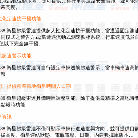
度液晶數位顯示幕，除可提供完整行車與道路安全資訊，並可依
幕亮度。
性化定速抗干擾功能
-188 衛星超級雷達提供超人性化定速抗干擾功能，當遭遇固定測
同模式之警告方式;當遭遇流動式測速照相系統，行車速度低於
限值以下完全無干擾。
航超速警示功能
-188 衛星超級雷達可自行設定車輛巡航超速警示，當車輛車速高
報
能、提供精準當地衛星時間與日期
-188 衛星超級雷達具備時區調整功能、除了提供最精準之當地時
點報時功能
車資訊
-188 衛星超級雷達不僅可顯示車輛行進速度與方向，並可提供目
拔高度、衛星連結狀態、電瓶電壓、日期、內建數據庫版本…