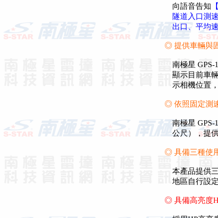
向語音告知
隧道入口測速
出口、平均速度
◎ 提供車輛與
南極星 GPS
顯示目前車輛
示相機位置，
◎ 依照固定測
南極星 GPS-1
公尺），提供
◎ 具備三種使
本產品提供三種
地區自行設定
◎ 具備高亮度