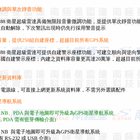
微調與單次靜音功能
-188 衛星超級雷達具備無限段音量微調功能，並提供單次靜音功
自動解除，下次警訊出現時仍先行採用警音提示
容量，提供250組自建座標，超越目前所有GPS系統
-188 衛星超級雷達可提供自建警示座標功能，可建立順向與逆向
自建警示座標；內建之資料庫容量更高達20萬筆，超越目前所有
更新資料庫
電源線，可直接上網更新系統資料庫，不需另外選購配件
星導航系統
結 NB、PDA 與電子地圖即可升級為GPS衛星導航系統
DA 需有藍芽傳輸介面)
結 NB 與電子地圖即可升級為GPS衛星導航系統
32 或 USB 介面)