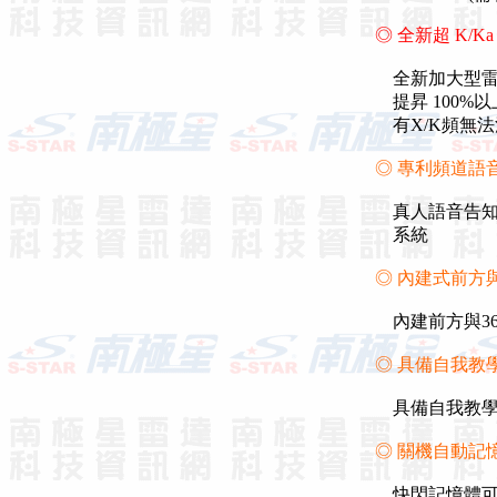
◎ 全新超 K/
全新加大型雷達接
提昇 100%
有X/K頻無法
◎ 專利頻道語
真人語音告知
系統
◎ 內建式前方與
內建前方與3
◎ 具備自我教
具備自我教學
◎ 關機自動記
快閃記憶體可