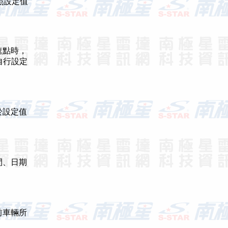
照設定值
速點時，
自行設定
於設定值
間、日期
前車輛所