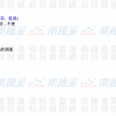
火花、藍盾
)
類，不會
現的測速