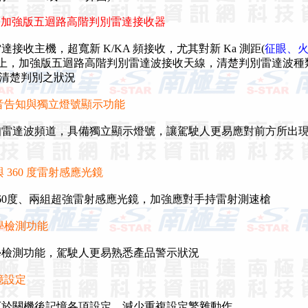
Ka 加強版五迴路高階判別雷達接收器
收主機，超寬新 K/KA 頻接收，尤其對新 Ka 測距(
征眼、
以上，加強版五迴路高階判別雷達波接收天線，清楚判別雷達波種
清楚判別之狀況
音告知與獨立燈號顯示功能
雷達波頻道，具備獨立顯示燈號，讓駕駛人更易應對前方所出
 360 度雷射感應光鏡
60度、兩組超強雷射感應光鏡，加強應對手持雷射測速槍
學檢測功能
檢測功能，駕駛人更易熟悉產品警示狀況
憶設定
於關機後記憶各項設定，減少重複設定繁雜動作