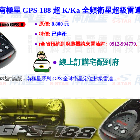
南極星 GPS-188 超 K/Ka 全頻衛星超級雷
●
原價:
8,800 元
●
特價:
已停產
●
(全省預約到府裝機請來電洽詢:
0912-994779
.
●
線上訂購宅配到府
站討論版 -
南極星系列 GPS 全球衛星定位超級雷達