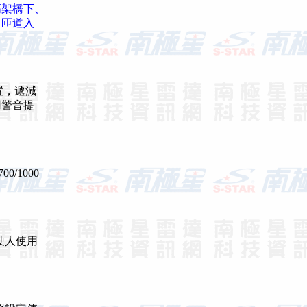
高架橋下、
、匝道入
置，遞減
用警音提
/1000
駛人使用