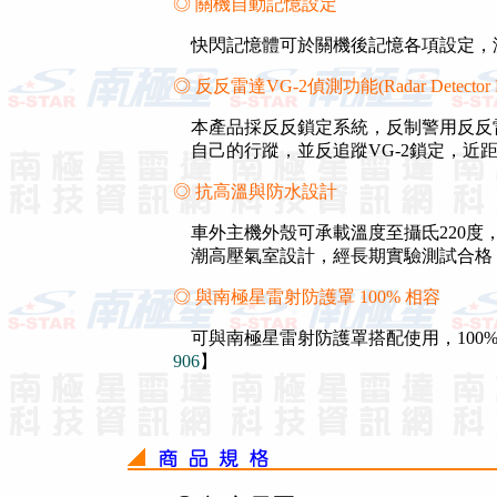
◎ 關機自動記憶設定
快閃記憶體可於關機後記憶各項設定，
◎ 反反雷達VG-2偵測功能(Radar Detector De
本產品採反反鎖定系統，反制警用反反雷
自己的行蹤，並反追蹤VG-2鎖定，近
◎ 抗高溫與防水設計
車外主機外殼可承載溫度至攝氐220度，
潮高壓氣室設計，經長期實驗測試合格
◎ 與南極星雷射防護罩 100% 相容
可與南極星雷射防護罩搭配使用，100%
906
】