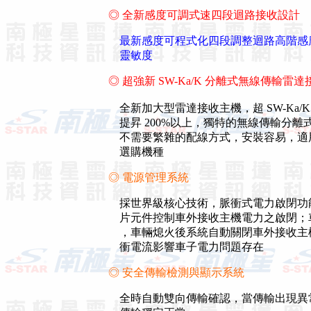
◎ 全新感度可調式速四段迴路接收設計
最新感度可程式化四段調整迴路高階感
靈敏度
◎ 超強新 SW-Ka/K 分離式無線傳輸雷達
全新加大型雷達接收主機，超 SW-Ka/K 
提昇 200%以上，獨特的無線傳輸分
不需要繁雜的配線方式，安裝容易，適
選購機種
◎ 電源管理系統
採世界級核心技術，脈衝式電力啟閉功
片元件控制車外接收主機電力之啟閉；
，車輛熄火後系統自動關閉車外接收主
衝電流影響車子電力問題存在
◎ 安全傳輸檢測與顯示系統
全時自動雙向傳輸確認，當傳輸出現異