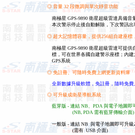
◎ 音量 32 段微調與單次靜音功能
南極星 GPS-9890 衛星超級雷達具
本次警示停止後自動解除，下次警訊出
◎ 超大記憶體容量，提供256組自建座標
南極星 GPS-9890 衛星超級雷達可
標，可在世界各國自建警示座標；內建之
GPS系統
◎ 免註冊、可隨時免費上網更新資料庫
全新數據升級軟體，免註冊，隨時免費上網自
◎ 可升級成衛星導航系統
藍芽版 - 連結 NB、PDA 與電子地
(NB, PDA 需有藍芽傳輸介面
一般版 - 連結 NB 與電子地圖即可升
(需有 USB 介面)