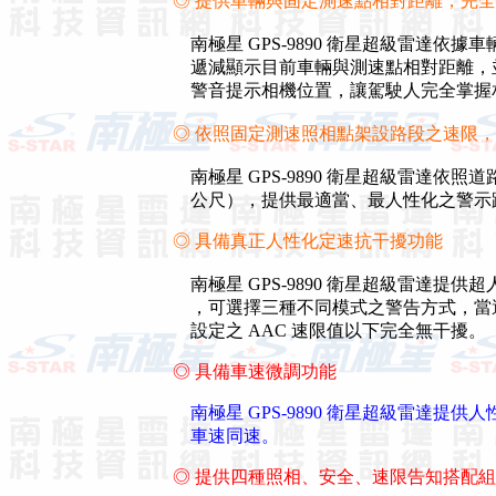
◎ 提供車輛與固定測速點相對距離，完
南極星 GPS-9890 衛星超級雷達依
遞減顯示目前車輛與測速點相對距離，
警音提示相機位置，讓駕駛人完全掌握
◎ 依照固定測速照相點架設路段之速限
南極星 GPS-9890 衛星超級雷達依照道路速
公尺），提供最適當、最人性化之警示
◎ 具備真正人性化定速抗干擾功能
南極星 GPS-9890 衛星超級雷達提
，可選擇三種不同模式之警告方式，當
設定之 AAC 速限值以下完全無干擾。
◎ 具備車速微調功能
南極星 GPS-9890 衛星超級雷達
車速同速。
◎ 提供四種照相、安全、速限告知搭配