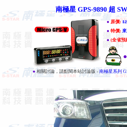
南極星 GPS-9890 超
●
原價:
12
●
特價:
來
●
(全省
●
相關討論，請點閱本站討論版 -
南極星系列 G