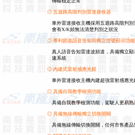
傳輸穩定正常
◎ 五迴路高階判別雷達接收器
車外雷達接收主機採用五迴路高階判別
會有X/K頻無法清楚判別之狀況
◎ 專利頻道語音告知與獨立燈號顯示功能
真人語音告知雷達波頻道，具備獨立顯
速系統
◎ 內建式雷射感應光鏡
車外雷達接收主機內建超強雷射感應光
◎ 具備自我教學檢測功能
具備自我教學檢測功能，駕駛人更易熟
◎ 具備無線傳輸獨立切換開關
具備無線傳輸切換開關，任何市售產品皆可