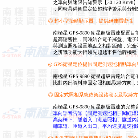
之單向與速限告知警示【30-120 Km
，同時具備衛星定位超精準警示與分離
◎ 超小型抬頭顯示器，提供絕佳隱密性
南極星 GPS-9890 衛星超級雷達配
超高隱密性，同時結合電子羅盤、電子
與測速照相設置地點之相對距離，完全
之辨識功能大幅領先超越市售他牌機種，將
◎ GPS衛星定位提供固定測速照相點單
南極星 GPS-9890 衛星超級雷達結
比對內部資料庫固定照相點取締方向，
◎ 固定式照相系統依架設路段以及取締
南極星 GPS-9890 衛星超級雷達的
單向語音告知【固定測速照相、闖紅燈
高架橋下、隧道入口測速照相、隧道內
輔車道、匝道入出口、平均速度超速攝影.